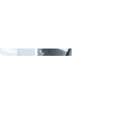
ØRINGSSTED
s – priser, åbningstider og meget