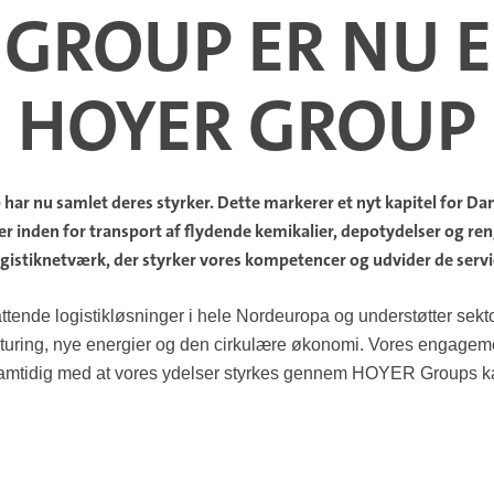
GROUP ER NU E
HOYER GROUP
har nu samlet deres styrker.
Dette markerer et nyt kapitel for Da
er inden for transport af flydende kemikalier, depotydelser og re
logistiknetværk, der styrker vores kompetencer og udvider de servic
tende logistikløsninger i hele Nordeuropa og understøtter sekt
pturing, nye energier og den cirkulære økonomi. Vores engagemen
et, samtidig med at vores ydelser styrkes gennem HOYER Groups k