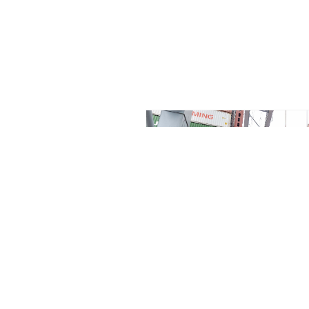
GLOBAL TRANS
Omfattende logistikekspertise for s