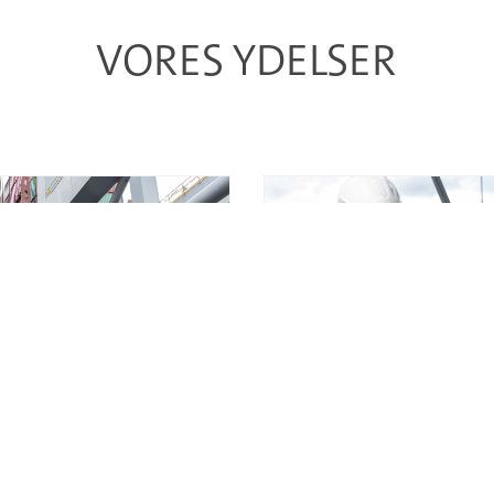
VORES YDELSER
PORTLOGISTIK
VORES RENG
ikker og effektiv håndtering og
Oplev vores rengøringsservice