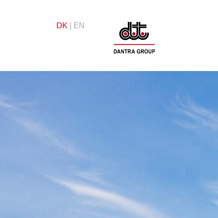
DK
EN