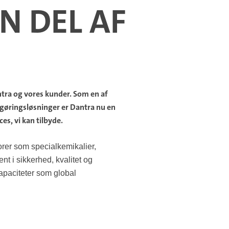
N DEL AF
ntra og vores kunder. Som en af
ngøringsløsninger er Dantra nu en
es, vi kan tilbyde.
orer som specialkemikalier,
t i sikkerhed, kvalitet og
apaciteter som global